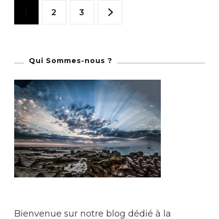
Pagination
Page
Page
Page
1
2
3
des
publications
Qui Sommes-nous ?
Bienvenue sur notre blog dédié à la