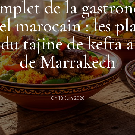
mplet de la gastron
el marocain : les pla
du tajine de kefta a
de Marrakech
On
18 Juin 2026