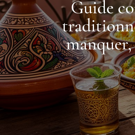
Guide co
traditionn
manquer, 