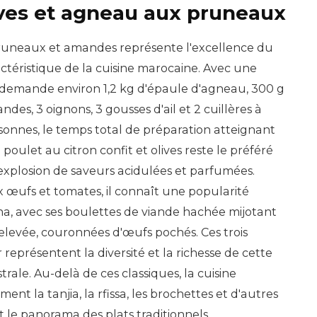
ives et agneau aux pruneaux
runeaux et amandes représente l'excellence du
actéristique de la cuisine marocaine. Avec une
t demande environ 1,2 kg d'épaule d'agneau, 300 g
es, 3 oignons, 3 gousses d'ail et 2 cuillères à
sonnes, le temps total de préparation atteignant
 poulet au citron confit et olives reste le préféré
e explosion de saveurs acidulées et parfumées.
 œufs et tomates, il connaît une popularité
na, avec ses boulettes de viande hachée mijotant
levée, couronnées d'œufs pochés. Ces trois
représentent la diversité et la richesse de cette
rale. Au-delà de ces classiques, la cuisine
t la tanjia, la rfissa, les brochettes et d'autres
t le panorama des plats traditionnels.