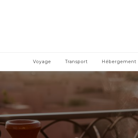
Formulesbretagne
Toute la beauté bretonne !
Voyage
Transport
Hébergement