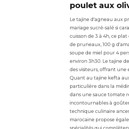
poulet aux ol
Le tajine d'agneau aux p
mariage sucré-salé si car
cuisson de 3 à 4h, ce pla
de pruneaux, 100 g d'amand
soupe de miel pour 4 per
environ 3h30. Le tajine de
des visiteurs, offrant un
Quant au tajine kefta aux
particulière dans la médi
dans une sauce tomate re
incontournables à goûter 
technique culinaire ancest
marocaine propose égalemen
spécialités qui complèten