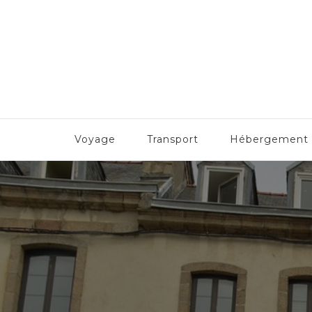
Formulesbretagne
Toute la beauté bretonne !
Voyage
Transport
Hébergement