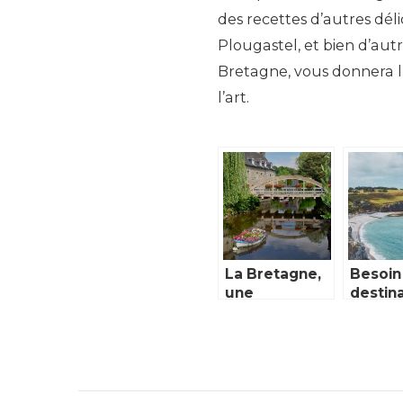
des recettes d’autres déli
Plougastel, et bien d’aut
Bretagne, vous donnera l’
l’art.
La Bretagne,
Besoin
une
destina
destination
Voici
qui fait envie
quelq
unes e
Europ